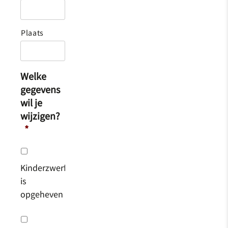
Plaats
Welke
gegevens
wil je
wijzigen?
*
KinderzwerfboekStation
is
opgeheven