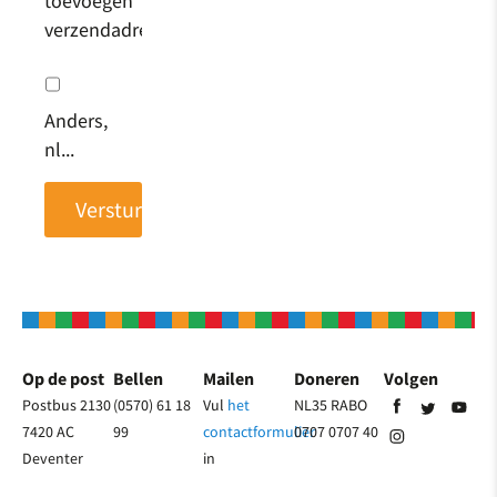
toevoegen
verzendadres
Anders,
nl...
Op de post
Bellen
Mailen
Doneren
Volgen
Postbus 2130
(0570) 61 18
Vul
het
NL35 RABO
7420 AC
99
contactformulier
0707 0707 40
Deventer
in