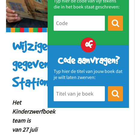
Typ hier de code van vijf tekens
die in het boek staat geschreven:
of
Wijzigen
Code aanvragen?
gegevens
Typ hier de titel van jouw boek dat
je wilt laten zwerven:
Station
Het
Kinderzwerfboek
team is
van 27 juli