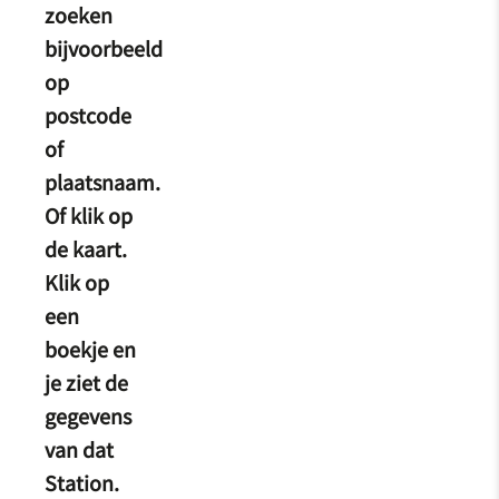
zoeken
bijvoorbeeld
op
postcode
of
plaatsnaam.
Of klik op
de kaart.
Klik op
een
boekje en
je ziet de
gegevens
van dat
Station.