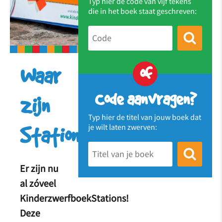
Typ hier de code van vijf tekens
die in het boek staat geschreven:
of
Waar
Code aanvragen?
zijn
Typ hier de titel van jouw boek dat
je wilt laten zwerven:
Stations?
Er zijn nu
al zóveel
KinderzwerfboekStations!
Deze