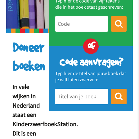
Typ hier de code van vijf tekens
die in het boek staat geschreven:
of
Doneer
Code aanvragen?
boeken
Typ hier de titel van jouw boek dat
je wilt laten zwerven:
In vele
wijken in
Nederland
staat een
KinderzwerfboekStation.
Dit is een