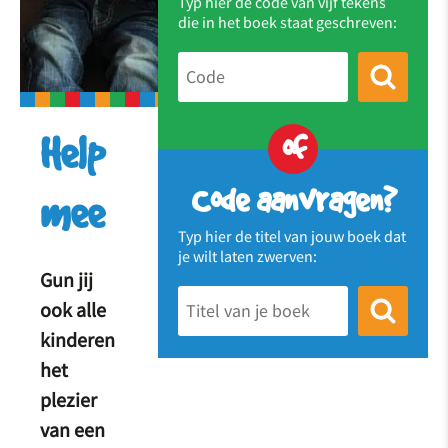
Typ hier de code van vijf tekens
die in het boek staat geschreven:
of
Help
Code aanvragen?
mee
Typ hier de titel van jouw boek dat
je wilt laten zwerven:
Gun jij
ook alle
kinderen
het
plezier
van een