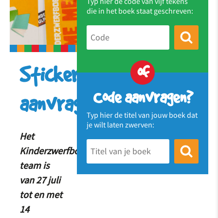
Typ hier de code van vijf tekens
die in het boek staat geschreven:
of
Stickers
Code aanvragen?
aanvragen
Typ hier de titel van jouw boek dat
je wilt laten zwerven:
Het
Kinderzwerfboek
team is
van 27 juli
tot en met
14