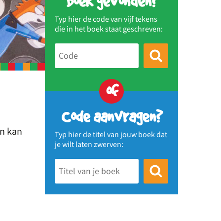
Boek gevonden?
Typ hier de code van vijf tekens
die in het boek staat geschreven:
of
Code aanvragen?
en kan
Typ hier de titel van jouw boek dat
je wilt laten zwerven: