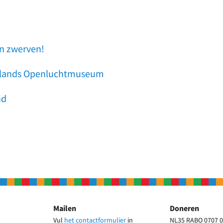
n zwerven!
derlands Openluchtmuseum
nd
Mailen
Doneren
Vul
het contactformulier
in
NL35 RABO 0707 0