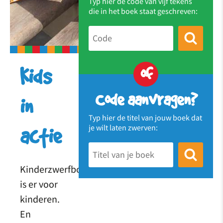
Typ hier de code van vijf tekens
die in het boek staat geschreven:
of
Kids
Code aanvragen?
in
Typ hier de titel van jouw boek dat
je wilt laten zwerven:
actie
Kinderzwerfboek
is er voor
kinderen.
En