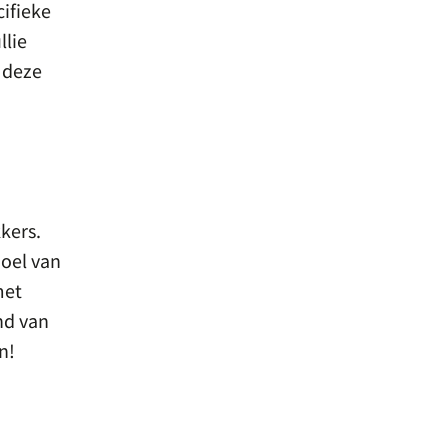
ifieke
llie
 deze
kers.
doel van
met
nd van
n!