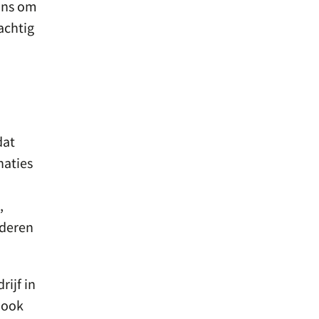
ans om
achtig
dat
naties
,
nderen
ijf in
 ook