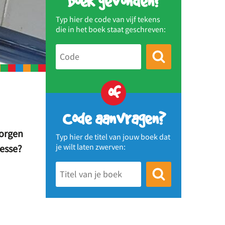
Boek gevonden?
Typ hier de code van vijf tekens
die in het boek staat geschreven:
of
Code aanvragen?
zorgen
Typ hier de titel van jouw boek dat
je wilt laten zwerven:
resse?