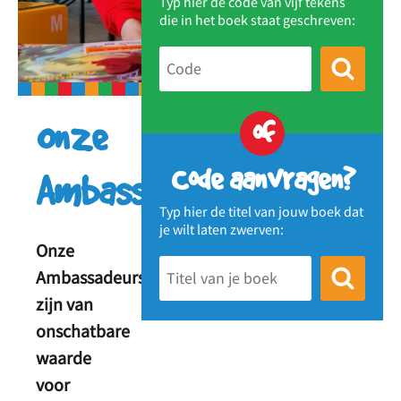
Typ hier de code van vijf tekens
die in het boek staat geschreven:
of
Onze
Code aanvragen?
Ambassadeurs
Typ hier de titel van jouw boek dat
je wilt laten zwerven:
Onze
Ambassadeurs
zijn van
onschatbare
waarde
voor