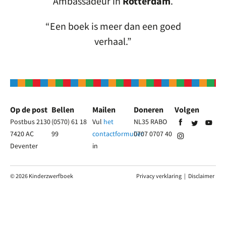
Ambassadeur in
Rotterdam
.
Een boek is meer dan een goed
verhaal.
Op de post
Bellen
Mailen
Doneren
Volgen
Postbus 2130
(0570) 61 18
Vul
het
NL35 RABO
7420 AC
99
contactformulier
0707 0707 40
Deventer
in
© 2026 Kinderzwerfboek
Privacy verklaring
|
Disclaimer