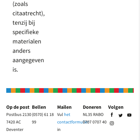
(zoals
citaatrecht),
tenzij bij
specifieke
materialen
anders
aangegeven
is.
Op de post
Bellen
Mailen
Doneren
Volgen
Postbus 2130
(0570) 61 18
Vul
het
NL35 RABO
7420 AC
99
contactformulier
0707 0707 40
Deventer
in