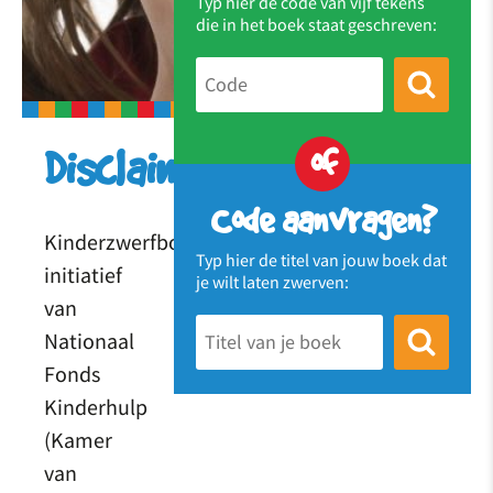
Typ hier de code van vijf tekens
die in het boek staat geschreven:
of
Disclaimer
Code aanvragen?
Kinderzwerfboek,
Typ hier de titel van jouw boek dat
initiatief
je wilt laten zwerven:
van
Nationaal
Fonds
Kinderhulp
(Kamer
van