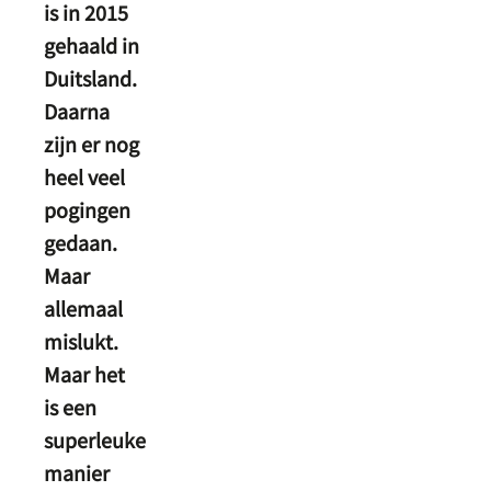
is in 2015
gehaald in
Duitsland.
Daarna
zijn er nog
heel veel
pogingen
gedaan.
Maar
allemaal
mislukt.
Maar het
is een
superleuke
manier