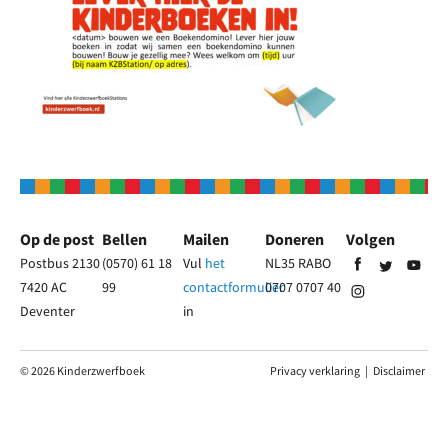
Op de post
Bellen
Mailen
Doneren
Volgen
Postbus 2130
(0570) 61 18
Vul
het
NL35 RABO
7420 AC
99
contactformulier
0707 0707 40
Deventer
in
© 2026 Kinderzwerfboek
Privacy verklaring
|
Disclaimer