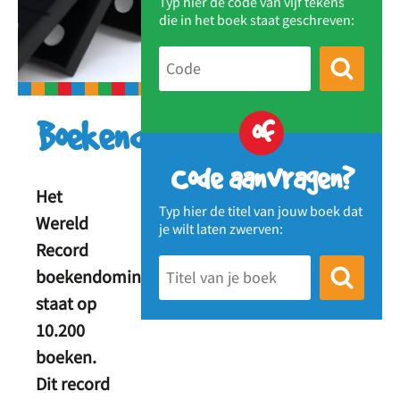
Typ hier de code van vijf tekens
die in het boek staat geschreven:
of
Boekendomino
Code aanvragen?
Het
Typ hier de titel van jouw boek dat
Wereld
je wilt laten zwerven:
Record
boekendomino
staat op
10.200
boeken.
Dit record