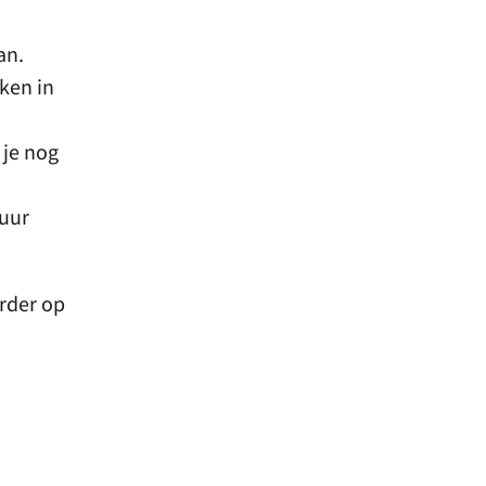
an.
ken in
 je nog
tuur
rder op