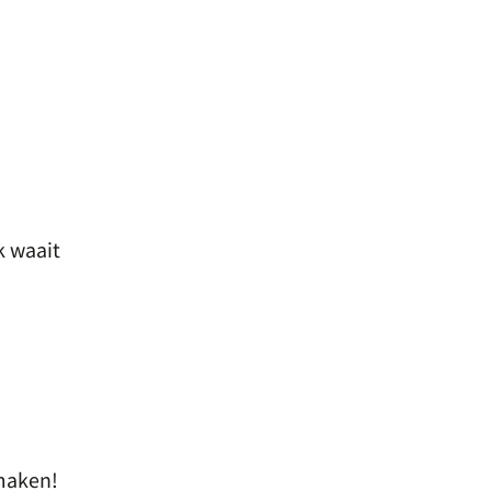
k waait
 maken!