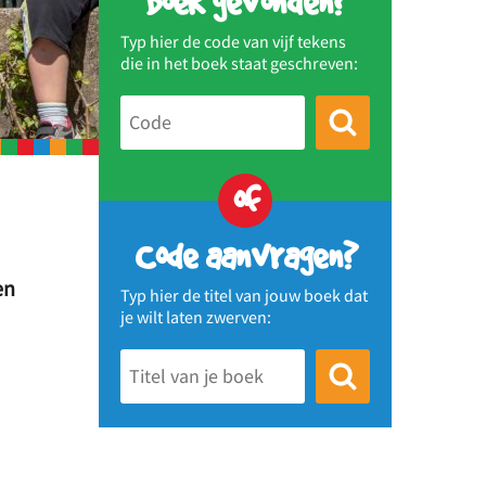
Boek gevonden?
Typ hier de code van vijf tekens
die in het boek staat geschreven:
of
Code aanvragen?
en
Typ hier de titel van jouw boek dat
je wilt laten zwerven: