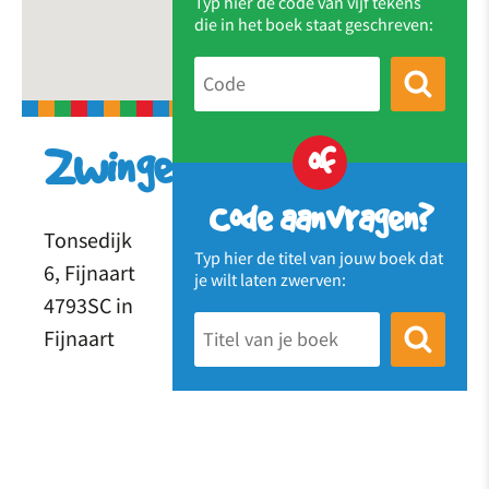
Typ hier de code van vijf tekens
die in het boek staat geschreven:
of
Zwingelspaan
Code aanvragen?
Tonsedijk
Typ hier de titel van jouw boek dat
6, Fijnaart
je wilt laten zwerven:
4793SC in
Fijnaart