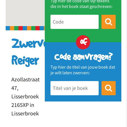
Typ hier de code van vijf tekens
die in het boek staat geschreven:
of
Zwervende
Code aanvragen?
Reiger
Typ hier de titel van jouw boek dat
je wilt laten zwerven:
Azollastraat
47,
Lisserbroek
2165XP in
Lisserbroek