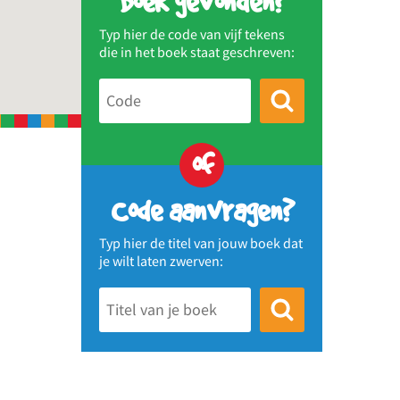
Boek gevonden?
Typ hier de code van vijf tekens
die in het boek staat geschreven:
of
Code aanvragen?
Typ hier de titel van jouw boek dat
je wilt laten zwerven: