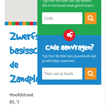
Typ hier de code van vijf tekens
die in het boek staat geschreven:
of
Zwerfstation
Code aanvragen?
basisschool
Typ hier de titel van jouw boek dat
je wilt laten zwerven:
de
Zandplaat
Hoofdstraat
85, 't