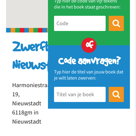
Typ hier de code van vijf tekens
die in het boek staat geschreven:
of
Zwerfboekstation
Code aanvragen?
Nieuwstadt
Typ hier de titel van jouw boek dat
je wilt laten zwerven:
Harmoniestraat
19,
Nieuwstadt
6118gm in
Nieuwstadt