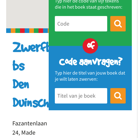
Typ hier de code van vijf tekens
die in het boek staat geschreven:
of
Zwerfboekenstation
Code aanvragen?
bs
Typ hier de titel van jouw boek dat
je wilt laten zwerven:
Den
Duinschool
Fazantenlaan
24, Made