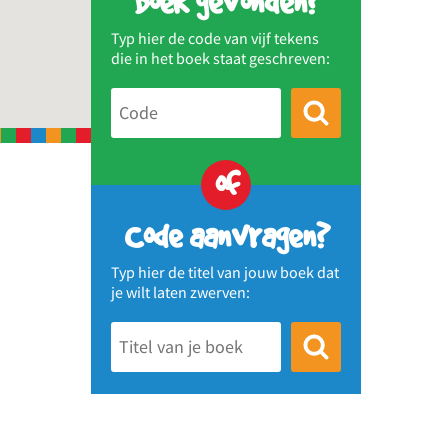
Boek gevonden?
Typ hier de code van vijf tekens
die in het boek staat geschreven:
of
Code aanvragen?
Typ hier de titel van jouw boek dat
je wilt laten zwerven: