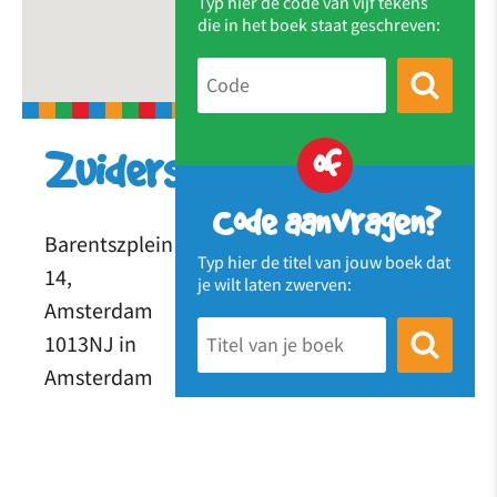
Typ hier de code van vijf tekens
die in het boek staat geschreven:
of
Zuiderspeeltuin
Code aanvragen?
Barentszplein
Typ hier de titel van jouw boek dat
14,
je wilt laten zwerven:
Amsterdam
1013NJ in
Amsterdam