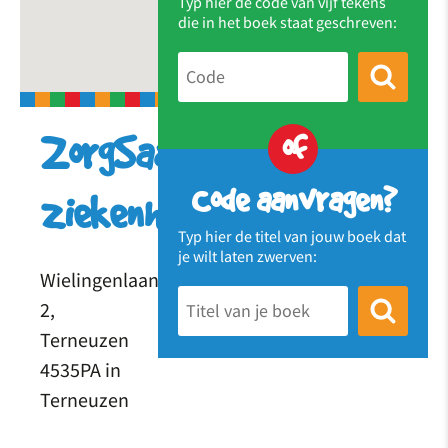
Typ hier de code van vijf tekens
die in het boek staat geschreven:
of
ZorgSaam
Code aanvragen?
ziekenhuis
Typ hier de titel van jouw boek dat
je wilt laten zwerven:
Wielingenlaan
2,
Terneuzen
4535PA in
Terneuzen