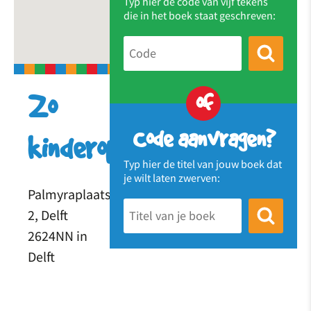
Typ hier de code van vijf tekens
die in het boek staat geschreven:
of
Zo
Code aanvragen?
kinderopvang
Typ hier de titel van jouw boek dat
je wilt laten zwerven:
Palmyraplaats
2, Delft
2624NN in
Delft