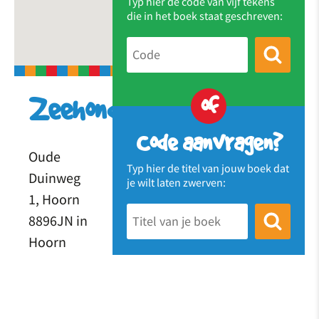
Typ hier de code van vijf tekens
die in het boek staat geschreven:
of
Zeehond
Code aanvragen?
Oude
Typ hier de titel van jouw boek dat
Duinweg
je wilt laten zwerven:
1, Hoorn
8896JN in
Hoorn