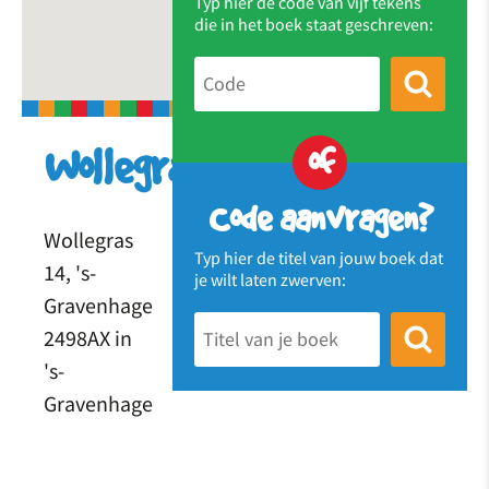
Typ hier de code van vijf tekens
die in het boek staat geschreven:
of
Wollegras
Code aanvragen?
Wollegras
Typ hier de titel van jouw boek dat
14, 's-
je wilt laten zwerven:
Gravenhage
2498AX in
's-
Gravenhage