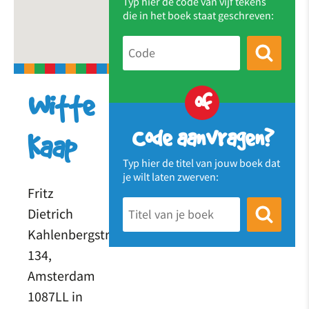
Typ hier de code van vijf tekens
die in het boek staat geschreven:
of
Witte
Code aanvragen?
Kaap
Typ hier de titel van jouw boek dat
je wilt laten zwerven:
Fritz
Dietrich
Kahlenbergstraat
134,
Amsterdam
1087LL in