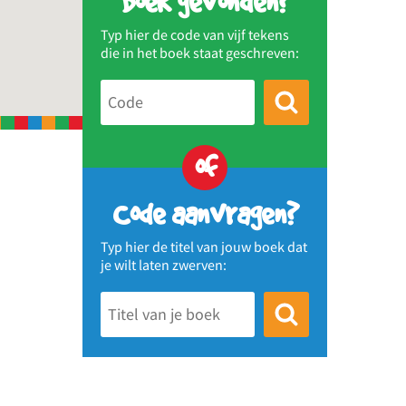
Boek gevonden?
Typ hier de code van vijf tekens
die in het boek staat geschreven:
of
Code aanvragen?
Typ hier de titel van jouw boek dat
je wilt laten zwerven: