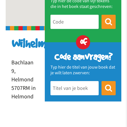
Typ hier de code van vijf tekens
die in het boek staat geschreven:
of
Wilhelminaschool
Code aanvragen?
Bachlaan
Typ hier de titel van jouw boek dat
9,
je wilt laten zwerven:
Helmond
5707RM in
Helmond