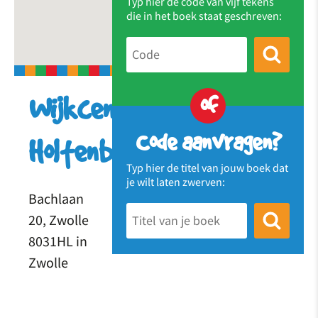
Typ hier de code van vijf tekens
die in het boek staat geschreven:
of
Wijkcentrum
Code aanvragen?
Holtenbroek
Typ hier de titel van jouw boek dat
je wilt laten zwerven:
Bachlaan
20, Zwolle
8031HL in
Zwolle