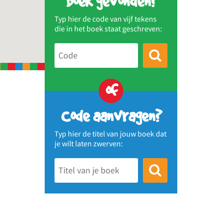
Boek gevonden?
Typ hier de code van vijf tekens
die in het boek staat geschreven:
of
Code aanvragen?
Typ hier de titel van jouw boek dat
je wilt laten zwerven: