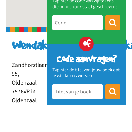
Typ hier de code van vijf tekens
die in het boek staat geschreven:
of
Wendakkerzwerfboekenk
Code aanvragen?
Zandhorstlaan
Typ hier de titel van jouw boek dat
95,
je wilt laten zwerven:
Oldenzaal
7576VR in
Oldenzaal