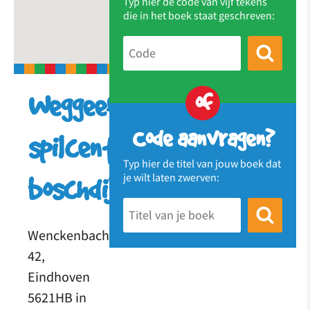
Typ hier de code van vijf tekens
die in het boek staat geschreven:
of
Weggeefkast
Code aanvragen?
spilcentrum
Typ hier de titel van jouw boek dat
je wilt laten zwerven:
boschdijk
Wenckenbachstraat
42,
Eindhoven
5621HB in