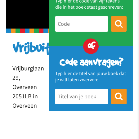
Typ hier de code van vijf tekens
die in het boek staat geschreven:
of
Vrijbuiters
Code aanvragen?
Vrijburglaan
Typ hier de titel van jouw boek dat
29,
je wilt laten zwerven:
Overveen
2051LB in
Overveen