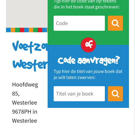
Typ hier de code van vijf tekens
die in het boek staat geschreven:
of
Voetzorg
Code aanvragen?
Westerlee
Typ hier de titel van jouw boek dat
je wilt laten zwerven:
Hoofdweg
85,
Westerlee
9678PH in
Westerlee