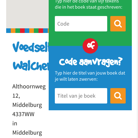
Typ hier de code van vijf tekens
die in het boek staat geschreven:
of
Voedselbank
Code aanvragen?
Walcheren
Typ hier de titel van jouw boek dat
je wilt laten zwerven:
Althoornweg
12,
Middelburg
4337WW
in
Middelburg