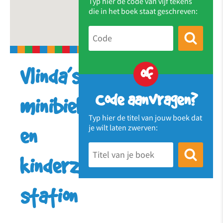
Typ hier de code van vijf tekens
die in het boek staat geschreven:
of
Vlinda’s
Code aanvragen?
minibieb
Typ hier de titel van jouw boek dat
je wilt laten zwerven:
en
kinderzwerboek
station