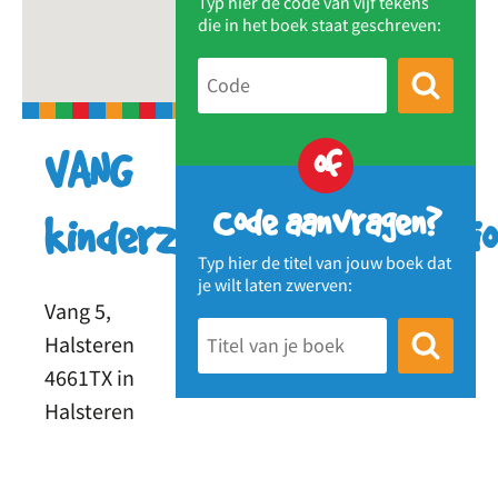
Typ hier de code van vijf tekens
die in het boek staat geschreven:
of
VANG
Code aanvragen?
kinderzwerfboekenstatio
Typ hier de titel van jouw boek dat
je wilt laten zwerven:
Vang 5,
Halsteren
4661TX in
Halsteren