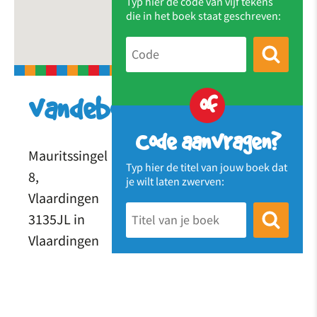
Typ hier de code van vijf tekens
die in het boek staat geschreven:
of
vandebovensteplank
Code aanvragen?
Mauritssingel
Typ hier de titel van jouw boek dat
8,
je wilt laten zwerven:
Vlaardingen
3135JL in
Vlaardingen