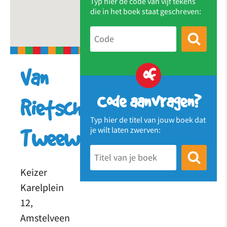
Typ hier de code van vijf tekens
die in het boek staat geschreven:
of
Van
Code aanvragen?
Rietschoten
Typ hier de titel van jouw boek dat
je wilt laten zwerven:
Tweewielers
Keizer
Karelplein
12,
Amstelveen