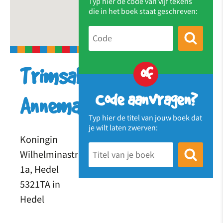
Typ hier de code van vijf tekens
die in het boek staat geschreven:
of
Trimsalon
Code aanvragen?
Annemarie
Typ hier de titel van jouw boek dat
je wilt laten zwerven:
Koningin
Wilhelminastraat
1a, Hedel
5321TA in
Hedel