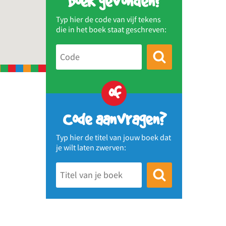
Boek gevonden?
Typ hier de code van vijf tekens
die in het boek staat geschreven:
of
Code aanvragen?
Typ hier de titel van jouw boek dat
je wilt laten zwerven: