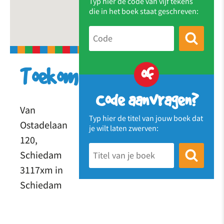
Typ hier de code van vijf tekens
die in het boek staat geschreven:
of
Toekomst
Code aanvragen?
Van
Typ hier de titel van jouw boek dat
Ostadelaan
je wilt laten zwerven:
120,
Schiedam
3117xm in
Schiedam