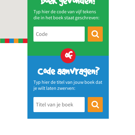
Boek gevonden?
Typ hier de code van vijf tekens
die in het boek staat geschreven:
of
Code aanvragen?
Typ hier de titel van jouw boek dat
je wilt laten zwerven: