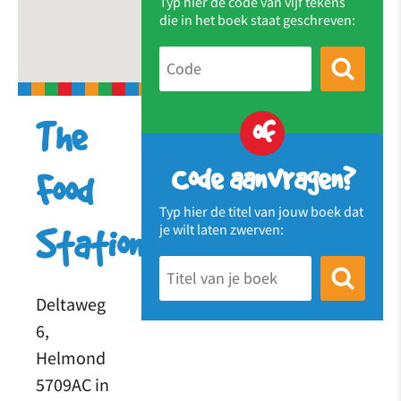
Typ hier de code van vijf tekens
die in het boek staat geschreven:
of
The
Code aanvragen?
Food
Typ hier de titel van jouw boek dat
je wilt laten zwerven:
Station
Deltaweg
6,
Helmond
5709AC in