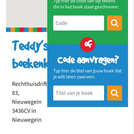
Typ hier de code van vijf tekens
die in het boek staat geschreven:
of
Teddy’s
Code aanvragen?
boekenkast
Typ hier de titel van jouw boek dat
je wilt laten zwerven:
Rechthuisdrift
83,
Nieuwegein
3436CV in
Nieuwegein