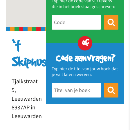
Typ hier de code van vijf tekens
die in het boek staat geschreven:
of
‘t
Code aanvragen?
Skiphus
Typ hier de titel van jouw boek dat
je wilt laten zwerven:
Tjalkstraat
5,
Leeuwarden
8937AP in
Leeuwarden