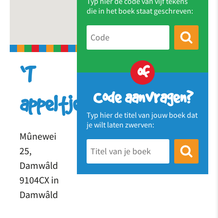
Typ hier de code van vijf tekens
die in het boek staat geschreven:
of
‘T
Code aanvragen?
appeltje
Typ hier de titel van jouw boek dat
je wilt laten zwerven:
Mûnewei
25,
Damwâld
9104CX in
Damwâld