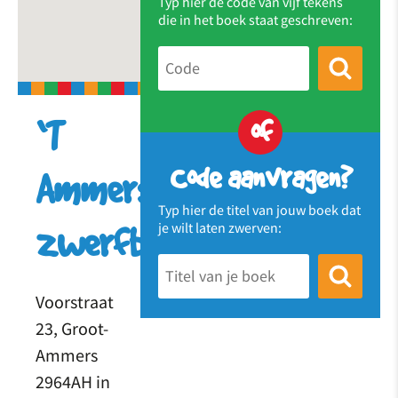
Typ hier de code van vijf tekens
die in het boek staat geschreven:
of
‘T
Code aanvragen?
Ammers
Typ hier de titel van jouw boek dat
je wilt laten zwerven:
zwerfboek
Voorstraat
23, Groot-
Ammers
2964AH in