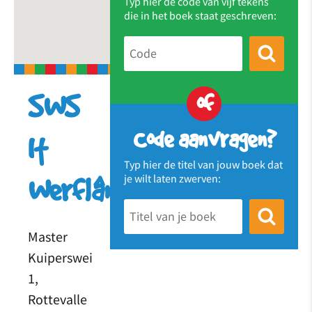
Typ hier de code van vijf tekens
die in het boek staat geschreven:
of
SWS
Code aanvragen?
It
Typ hier de titel van jouw boek dat
je wilt laten zwerven:
Werflân
Master
Kuiperswei
1,
Rottevalle