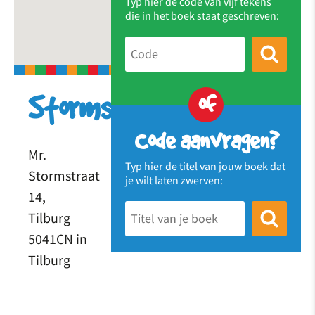
Typ hier de code van vijf tekens
die in het boek staat geschreven:
of
Stormstraat
Code aanvragen?
Mr.
Typ hier de titel van jouw boek dat
Stormstraat
je wilt laten zwerven:
14,
Tilburg
5041CN in
Tilburg