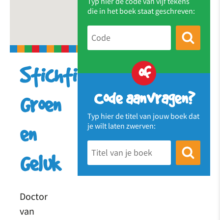
Typ hier de code van vijf tekens
die in het boek staat geschreven:
of
Stichting
Code aanvragen?
Groen
Typ hier de titel van jouw boek dat
je wilt laten zwerven:
en
Geluk
Doctor
van